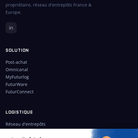
propriétaire, réseau d'entrepôts France &
Europe.
in
SOLUTION
Post-achat
Omnicanal
MyFuturlog
FuturWare
FuturConnect
LOGISTIQUE
Réseau d'entrepôts
Cas clients