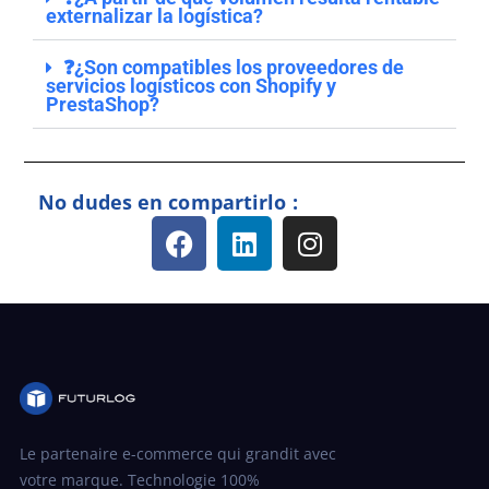
externalizar la logística?
❓¿Son compatibles los proveedores de
servicios logísticos con Shopify y
PrestaShop?
No dudes en compartirlo :
Le partenaire e-commerce qui grandit avec
votre marque. Technologie 100%