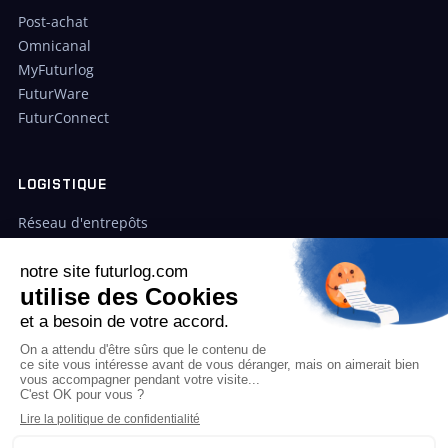
Post-achat
Omnicanal
MyFuturlog
FuturWare
FuturConnect
LOGISTIQUE
Réseau d'entrepôts
Cas clients
Tarifs
ENTREPRISE
À propos
Blog
FAQ
On respecte votre vie privée
Contact