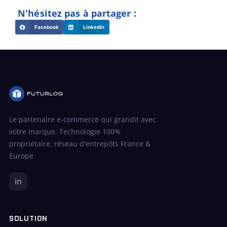
N'hésitez pas à partager :
Facebook
LinkedIn
Le partenaire e-commerce qui grandit avec
votre marque. Technologie 100%
propriétaire, réseau d'entrepôts France &
Europe.
in
SOLUTION