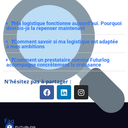
❓Ma logistique fonctionne aujourd’hui. Pourquoi
devrais-je la repenser maintenant
❓Comment savoir si ma logistique est adaptée
à mes ambitions
❓Comment un prestataire comme Futurlog
accompagne concrètement la croissance
N'hésitez pas à partager :
Faq