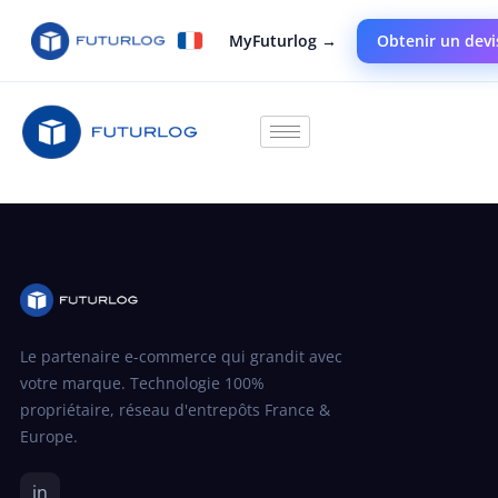
MyFuturlog →
Obtenir un devi
Le partenaire e-commerce qui grandit avec
votre marque. Technologie 100%
propriétaire, réseau d'entrepôts France &
Europe.
in