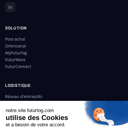
in
SOLUTION
Post-achat
Omnicanal
MyFuturlog
FuturWare
FuturConnect
LOGISTIQUE
Réseau d'entrepôts
Cas clients
Tarifs