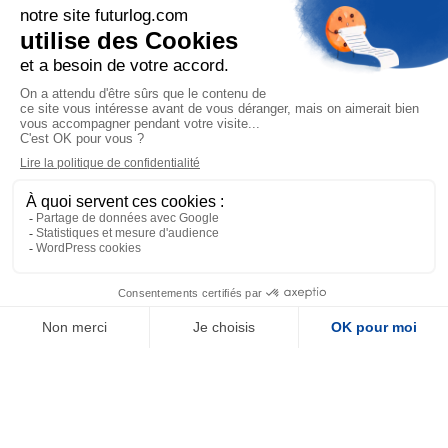
Post-achat
Omnicanal
MyFuturlog
FuturWare
FuturConnect
On respecte votre vie privée
LOGISTIQUE
Nous utilisons des cookies pour mesurer l'audience et
améliorer votre expérience. Vous gardez la main : acceptez,
Réseau d'entrepôts
refusez, ou choisissez. Plus d'infos dans notre
politique de
Cas clients
confidentialité
.
Tarifs
Personnaliser
Tout accepter
ENTREPRISE
À propos
Blog
FAQ