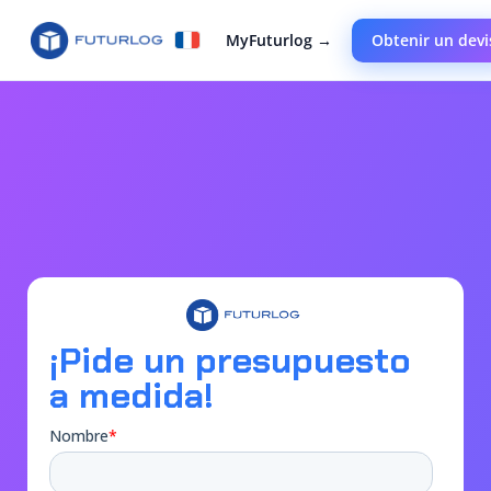
MyFuturlog →
Obtenir un devi
¡Pide un presupuesto
a medida!​