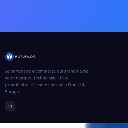
Le partenaire e-commerce qui grandit avec
votre marque. Technologie 100%
propriétaire, réseau d'entrepôts France &
Europe.
in
SOLUTION